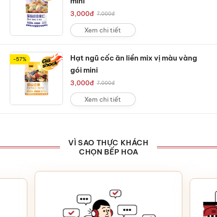
mini
3,000
đ
7,000
đ
Xem chi tiết
Hạt ngũ cốc ăn liền mix vị màu vàng
-57%
gói mini
3,000
đ
7,000
đ
Xem chi tiết
VÌ SAO THỰC KHÁCH
CHỌN BẾP HOA