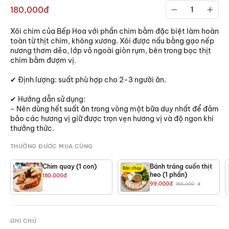
180,000đ
Xôi chim của Bếp Hoa với phần chim bằm đặc biệt làm hoàn
toàn từ thịt chim, không xương. Xôi được nấu bằng gạo nếp
nương thơm dẻo, lớp vỏ ngoài giòn rụm, bên trong bọc thịt
chim bằm đượm vị.
✔ Định lượng: suất phù hợp cho 2-3 người ăn.
✔ Hướng dẫn sử dụng:
- Nên dùng hết suất ăn trong vòng một bữa duy nhất để đảm
bảo các hương vị giữ được trọn vẹn hương vị và độ ngon khi
thưởng thức.
THƯỜNG ĐƯỢC MUA CÙNG
Chim quay (1 con)
Bánh tráng cuốn thịt
Bán chạy
heo (1 phần)
180,000
đ
99,000
đ
165,000
đ
GHI CHÚ