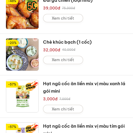
Đùi gà chiên (loại nhỏ)
-48%
39,000
đ
75,000
đ
Xem chi tiết
Chè khúc bạch (1 cốc)
-20%
32,000
đ
40,000
đ
Xem chi tiết
Hạt ngũ cốc ăn liền mix vị màu xanh lá
-57%
gói mini
3,000
đ
7,000
đ
Xem chi tiết
Hạt ngũ cốc ăn liền mix vị màu tím gói
-57%