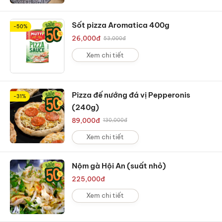
Sốt pizza Aromatica 400g
-50%
26,000
đ
53,000
đ
Xem chi tiết
Pizza đế nướng đá vị Pepperonis
-31%
(240g)
89,000
đ
130,000
đ
Xem chi tiết
Nộm gà Hội An (suất nhỏ)
225,000
đ
Xem chi tiết