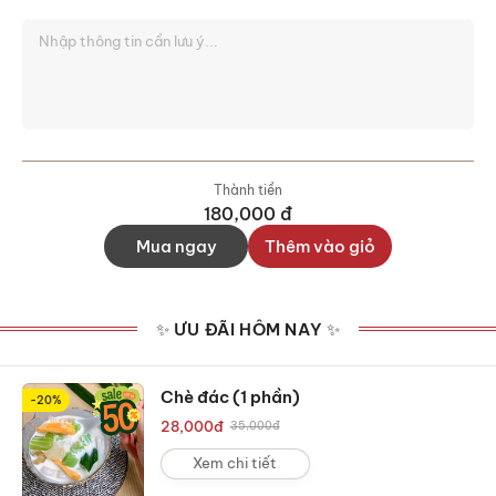
Thành tiền
180,000
đ
Mua ngay
Thêm vào giỏ
✨ ƯU ĐÃI HÔM NAY ✨
Chè đác (1 phần)
-20%
28,000
đ
35,000
đ
Xem chi tiết