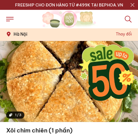
FREESHIP CHO ĐƠN HÀNG TỪ #499K TẠI BEPHOA.VN
Hà Nội
Thay đổi
1
/
3
Xôi chim chiên (1 phần)