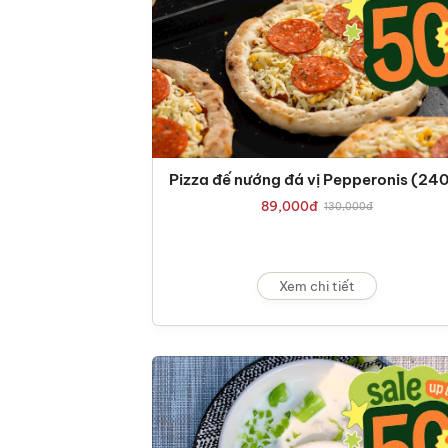
Pizza đế nướng đá vị Pepperonis (24
89,000
đ
130,000
đ
Xem chi tiết