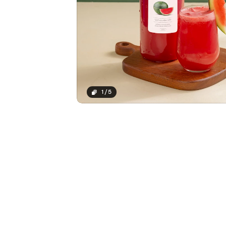
1
/
5