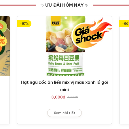
✨ ƯU ĐÃI HÔM NAY ✨
-57%
-50
Hạt ngũ cốc ăn liền mix vị màu xanh lá gói
mini
3,000
đ
7,000
đ
Xem chi tiết