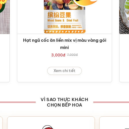
Hạt ngũ cốc ăn liền mix vị màu vàng gói
mini
3,000
đ
7,000
đ
Xem chi tiết
VÌ SAO THỰC KHÁCH
CHỌN BẾP HOA