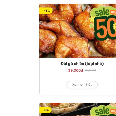
-48%
Đùi gà chiên (loại nhỏ)
39,000
đ
75,000
đ
Xem chi tiết
-31%