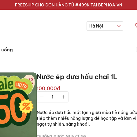
FREESHIP CHO ĐƠN HÀNG TỪ #499K TẠI BEPHOA.VN
Hà Nội
 uống
Nước ép dưa hấu chai 1L
100,000đ
Nước ép dưa hấu mát lạnh giữa mùa hè nóng bức s
tiếp thêm nhiều năng lượng để học tập và làm vi
ngọt tự nhiên, sảng khoái.
THƯỜNG ĐƯỢC MUA CÙNG