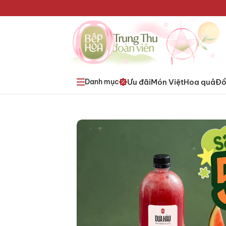
Ưu đãi
Món Việt
Hoa quả
Đồ
Danh mục