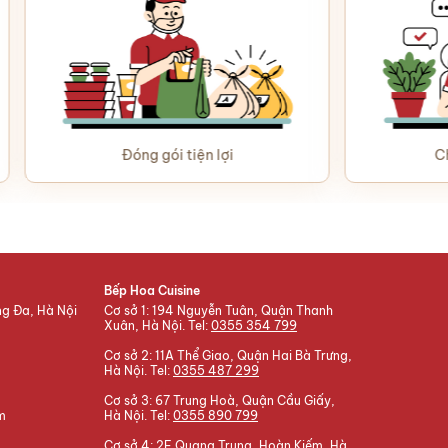
Đóng gói tiện lợi
Chăm sóc tận 
Bếp Hoa Cuisine
ng Đa, Hà Nội
Cơ sở 1: 194 Nguyễn Tuân, Quận Thanh
Xuân, Hà Nội. Tel:
0355 354 799
Cơ sở 2: 11A Thể Giao, Quận Hai Bà Trưng,
Hà Nội. Tel:
0355 487 299
Cơ sở 3: 67 Trung Hoà, Quận Cầu Giấy,
m
Hà Nội. Tel:
0355 890 799
Cơ sở 4: 2F Quang Trung, Hoàn Kiếm, Hà