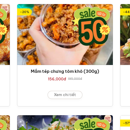
-20%
-44
Mắm tép chưng tôm khô (300g)
156,000
đ
195,000
đ
Xem chi tiết
-57