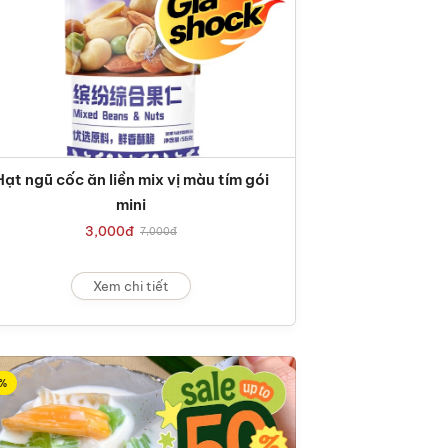
Hạt ngũ cốc ăn liền mix vị màu tím gói
mini
3,000
đ
7,000
đ
Xem chi tiết
%