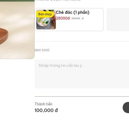
Chè đác (1 phần)
Bán chạy
28000
đ
35000
đ
GHI CHÚ
Thành tiền
100,000
đ