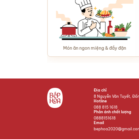
Món ăn ngon miệng & đầy đặn
Địa chỉ
8 Nguyễn Văn Tuyết, Đố
Hotline
088 815 1618
Phản ánh chất lượng
0888151618
Email
bephoa2020@gmail.co