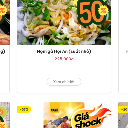
0g)
Nộm gà Hội An (suất nhỏ)
225,000
đ
Xem chi tiết
-57%
-20