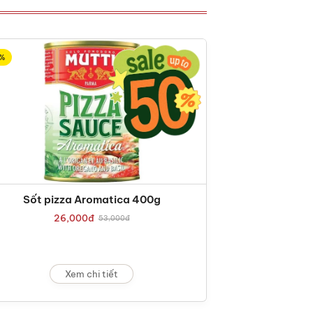
%
Sốt pizza Aromatica 400g
26,000
đ
53,000
đ
Xem chi tiết