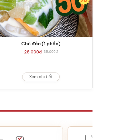
Chè đác (1 phần)
28,000
đ
35,000
đ
Xem chi tiết