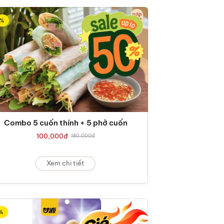
%
Combo 5 cuốn thính + 5 phở cuốn
100,000
đ
180,000
đ
Xem chi tiết
%