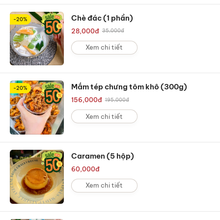
Chè đác (1 phần)
-20%
28,000
đ
35,000
đ
Xem chi tiết
Mắm tép chưng tôm khô (300g)
-20%
156,000
đ
195,000
đ
Xem chi tiết
Caramen (5 hộp)
60,000
đ
Xem chi tiết