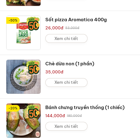
Sốt pizza Aromatica 400g
-50%
26,000
đ
53,000
đ
Xem chi tiết
Chè dừa non (1 phần)
35,000
đ
Xem chi tiết
Bánh chưng truyền thống (1 chiếc)
-20%
144,000
đ
180,000
đ
Xem chi tiết