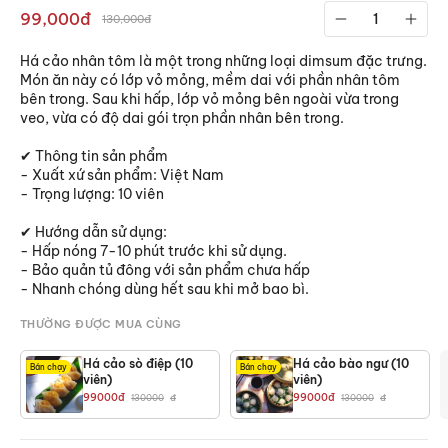
99,000đ
130,000đ
Há cảo nhân tôm là một trong những loại dimsum đặc trưng.
Món ăn này có lớp vỏ mỏng, mềm dai với phần nhân tôm
bên trong. Sau khi hấp, lớp vỏ mỏng bên ngoài vừa trong
veo, vừa có độ dai gói trọn phần nhân bên trong.
✔ Thông tin sản phẩm
- Xuất xứ sản phẩm: Việt Nam
- Trọng lượng: 10 viên
✔ Hướng dẫn sử dụng:
- Hấp nóng 7-10 phút trước khi sử dụng.
- Bảo quản tủ đông với sản phẩm chưa hấp
- Nhanh chóng dùng hết sau khi mở bao bì.
THƯỜNG ĐƯỢC MUA CÙNG
Há cảo sò điệp (10
Há cảo bào ngư (10
Bán chạy
Bán chạy
viên)
viên)
99000
đ
99000
đ
130000
đ
130000
đ