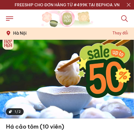
FREESHIP CHO ĐƠN HÀNG TỪ #499K TẠI BEPHOA.VN
Hà Nội
Thay đổi
1
/
2
Há cảo tôm (10 viên)