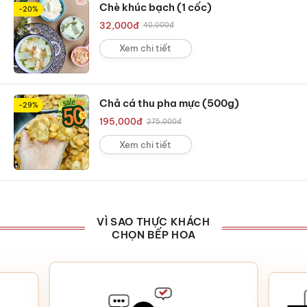
Chè khúc bạch (1 cốc)
-20%
32,000
đ
40,000
đ
Xem chi tiết
Chả cá thu pha mực (500g)
-29%
195,000
đ
275,000
đ
Xem chi tiết
VÌ SAO THỰC KHÁCH
CHỌN BẾP HOA