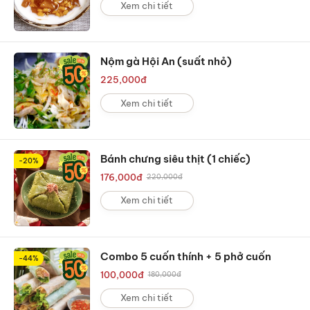
Xem chi tiết
Nộm gà Hội An (suất nhỏ)
225,000
đ
Xem chi tiết
Bánh chưng siêu thịt (1 chiếc)
-20%
176,000
đ
220,000
đ
Xem chi tiết
Combo 5 cuốn thính + 5 phở cuốn
-44%
100,000
đ
180,000
đ
Xem chi tiết