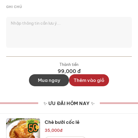
GHI CHÚ
Thành tiền
99,000
đ
Mua ngay
Thêm vào giỏ
✨ ƯU ĐÃI HÔM NAY ✨
Chè bưởi cốc lẻ
35,000
đ