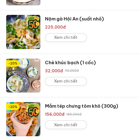
Nộm gà Hội An (suất nhỏ)
225,000
đ
Xem chi tiết
Chè khúc bạch (1 cốc)
-20%
32,000
đ
40,000
đ
Xem chi tiết
Mắm tép chưng tôm khô (300g)
-20%
156,000
đ
195,000
đ
Xem chi tiết