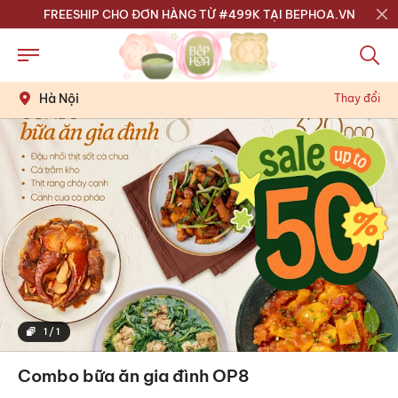
FREESHIP CHO ĐƠN HÀNG TỪ #499K TẠI BEPHOA.VN
Hà Nội
Thay đổi
1
/
1
Combo bữa ăn gia đình OP8