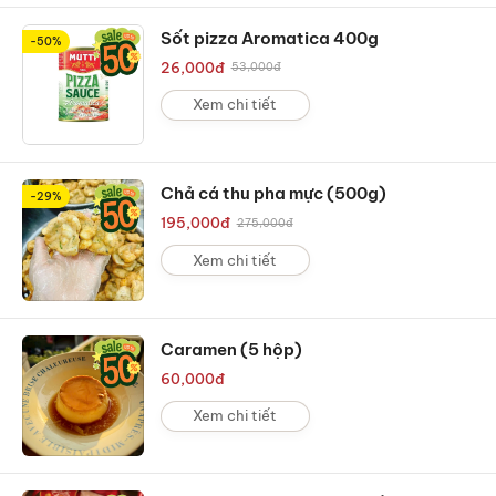
Sốt pizza Aromatica 400g
-50%
26,000
đ
53,000
đ
Xem chi tiết
Chả cá thu pha mực (500g)
-29%
195,000
đ
275,000
đ
Xem chi tiết
Caramen (5 hộp)
60,000
đ
Xem chi tiết