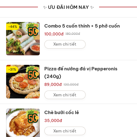
✨ ƯU ĐÃI HÔM NAY ✨
Combo 5 cuốn thính + 5 phở cuốn
-44%
100,000
đ
180,000
đ
Xem chi tiết
Pizza đế nướng đá vị Pepperonis
-31%
(240g)
89,000
đ
130,000
đ
Xem chi tiết
Chè bưởi cốc lẻ
35,000
đ
Xem chi tiết