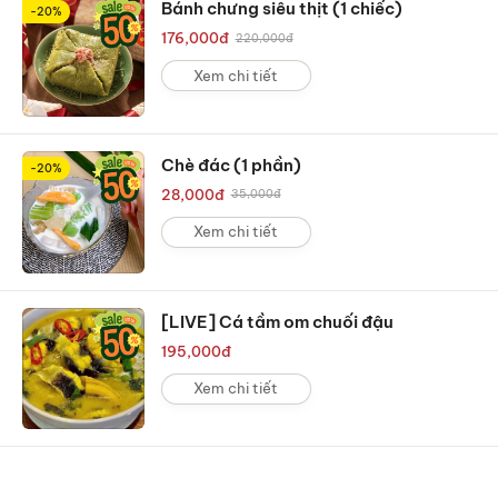
Bánh chưng siêu thịt (1 chiếc)
-20%
176,000
đ
220,000
đ
Xem chi tiết
Chè đác (1 phần)
-20%
28,000
đ
35,000
đ
Xem chi tiết
[LIVE] Cá tầm om chuối đậu
195,000
đ
Xem chi tiết