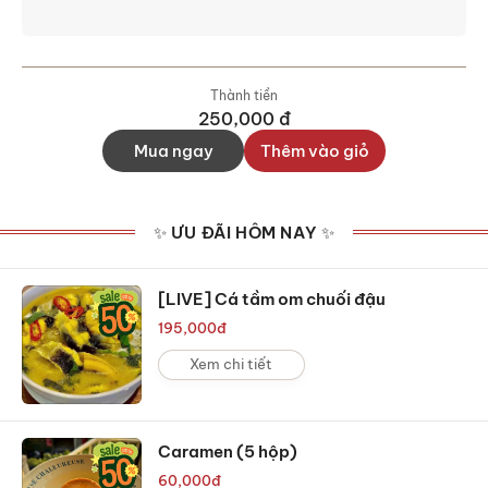
Thành tiền
250,000
đ
Mua ngay
Thêm vào giỏ
✨ ƯU ĐÃI HÔM NAY ✨
[LIVE] Cá tầm om chuối đậu
195,000
đ
Xem chi tiết
Caramen (5 hộp)
60,000
đ