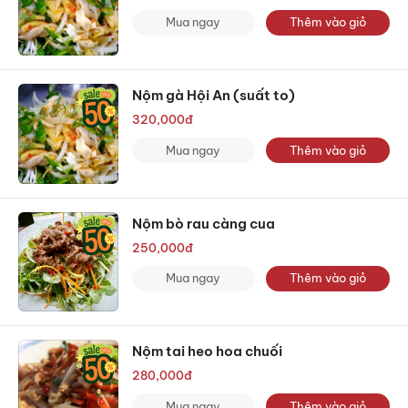
Mua ngay
Thêm vào giỏ
Nộm gà Hội An (suất to)
320,000
đ
Mua ngay
Thêm vào giỏ
Nộm bò rau càng cua
250,000
đ
Mua ngay
Thêm vào giỏ
Nộm tai heo hoa chuối
280,000
đ
Mua ngay
Thêm vào giỏ