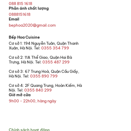
088 815 1618
Phản ánh chất lượng
0888151618
Email
bephoa2020@gmail.com
Bếp Hoa Cuisine
Cơ sở 1: 194 Nguyễn Tuân, Quận Thanh
Xuân, Hà Nội. Tel:
0355 354 799
Cơ sở 2: 11A Thể Giao, Quận Hai Bà
Trưng, Hà Nội. Tel:
0355 487 299
Cơ sở 3: 67 Trung Hoà, Quận Cầu Giấy,
Hà Nội. Tel:
0355 890 799
Cơ sở 4: 2F Quang Trung, Hoàn Kiếm, Hà
Nội. Tel:
0355 840 299
Giờ mở cửa
9h00 - 22h00, hàng ngày
© 2021 Bếp Hoa
Chính sách hoạt động