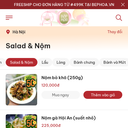
FREESHIP CHO ĐƠN HÀNG TỪ #499K TẠI BEPHOA.VN
Hà Nội
Thay đổi
Salad & Nộm
n
Salad & Nộm
Lẩu
Lòng
Bánh chưng
Bánh và Mứt
Nộm bò khô (250g)
120,000
đ
Mua ngay
Thêm vào giỏ
Nộm gà Hội An (suất nhỏ)
225,000
đ