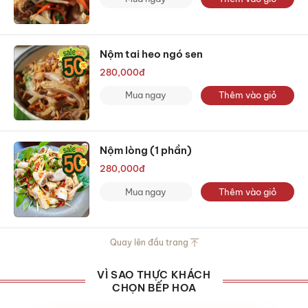
Nộm tai heo ngó sen
280,000
đ
Mua ngay
Thêm vào giỏ
Nộm lòng (1 phần)
280,000
đ
Mua ngay
Thêm vào giỏ
Quay lên đầu trang
VÌ SAO THỰC KHÁCH
CHỌN BẾP HOA