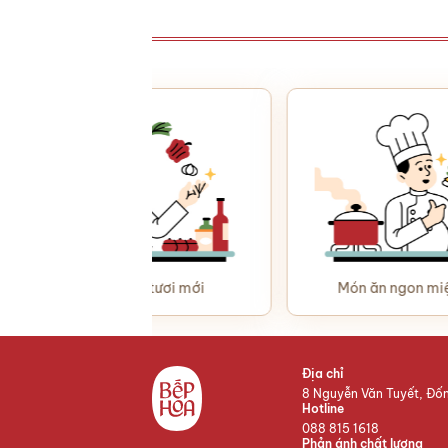
Nguyên liệu luôn tươi mới
Món ăn ngon miệng &
Địa chỉ
8 Nguyễn Văn Tuyết, Đố
Hotline
088 815 1618
Phản ánh chất lượng