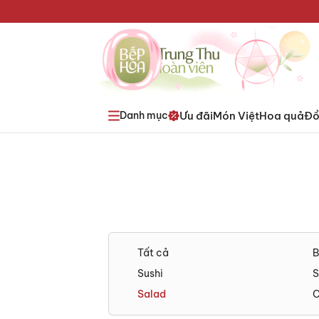
Ưu đãi
Món Việt
Hoa quả
Đồ
Danh mục
Tất cả
B
Sushi
S
Salad
C