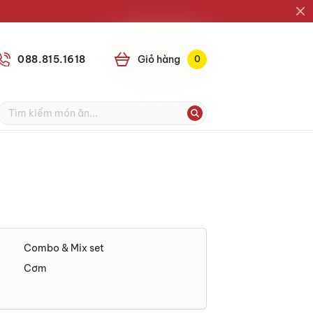
088.815.1618
Giỏ
0
Combo & Mix set
Cơm