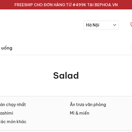
FREESHIP CHO ĐƠN HÀNG TỪ #499K TẠI BEPHOA.VN
Hà Nội
 uống
Salad
án chạy nhất
Ăn trưa văn phòng
ashimi
Mì & miến
ác món khác