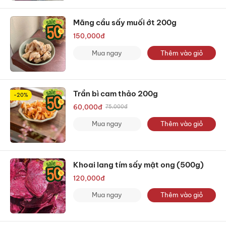
Mãng cầu sấy muối ớt 200g
150,000
đ
Mua ngay
Thêm vào giỏ
Trần bì cam thảo 200g
-20%
60,000
đ
75,000
đ
Mua ngay
Thêm vào giỏ
Khoai lang tím sấy mật ong (500g)
120,000
đ
Mua ngay
Thêm vào giỏ