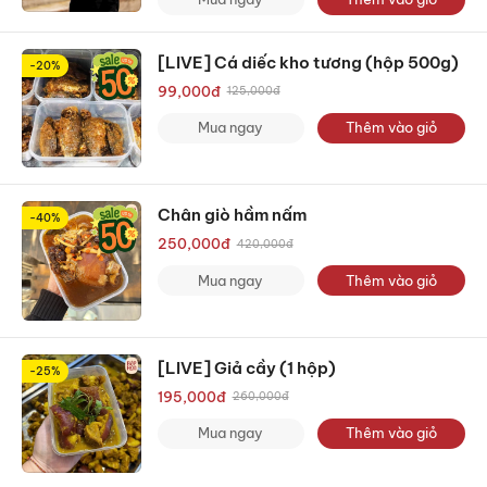
[LIVE] Cá diếc kho tương (hộp 500g)
-20%
99,000
đ
125,000
đ
Mua ngay
Thêm vào giỏ
Chân giò hầm nấm
-40%
250,000
đ
420,000
đ
Mua ngay
Thêm vào giỏ
[LIVE] Giả cầy (1 hộp)
-25%
195,000
đ
260,000
đ
Mua ngay
Thêm vào giỏ