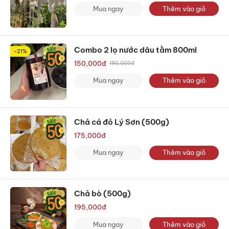
Mua ngay
Thêm vào giỏ
Combo 2 lọ nước dâu tằm 800ml
-21%
150,000
đ
190,000
đ
Mua ngay
Thêm vào giỏ
Chả cá đỏ Lý Sơn (500g)
175,000
đ
Mua ngay
Thêm vào giỏ
Chả bò (500g)
195,000
đ
Mua ngay
Thêm vào giỏ