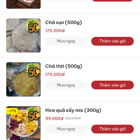
Chả sụn (500g)
175,000
đ
Mua ngay
Thêm vào giỏ
Chả thịt (500g)
175,000
đ
Mua ngay
Thêm vào giỏ
Hoa quả sấy mix (300g)
-17%
99,000
đ
120,000
đ
Mua ngay
Thêm vào giỏ