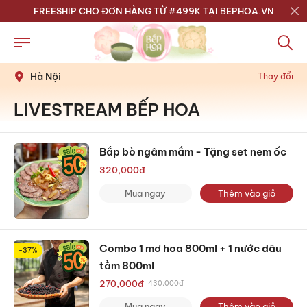
FREESHIP CHO ĐƠN HÀNG TỪ #499K TẠI BEPHOA.VN
Hà Nội
Thay đổi
LIVESTREAM BẾP HOA
Bắp bò ngâm mắm - Tặng set nem ốc
320,000
đ
Mua ngay
Thêm vào giỏ
Combo 1 mơ hoa 800ml + 1 nước dâu
-37%
tằm 800ml
270,000
đ
430,000
đ
Mua ngay
Thêm vào giỏ