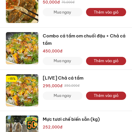
50,000
đ
70,000
đ
Mua ngay
Thêm vào giỏ
Combo cá tầm om chuối đậu + Chả cá
tầm
450,000
đ
Mua ngay
Thêm vào giỏ
[LIVE] Chả cá tầm
-15%
295,000
đ
350,000
đ
Mua ngay
Thêm vào giỏ
Mực tươi chế biến sẵn (kg)
252,000
đ