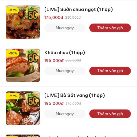
[LIVE] Sườn chua ngọt (1 hộp)
-37%
175,000
đ
280,000
đ
Mua ngay
Thêm vào giỏ
Khâu nhục (1 hộp)
-30%
195,000
đ
280,000
đ
Mua ngay
Thêm vào giỏ
[LIVE] Bò Sốt vang (1 hộp)
-27%
195,000
đ
270,000
đ
Mua ngay
Thêm vào giỏ