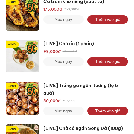
Cá trắm kho riềng (suất to)
-30%
175,000
đ
250,000
đ
Mua ngay
Thêm vào giỏ
[LIVE] Chả ốc (1 phần)
-44%
99,000
đ
180,000
đ
Mua ngay
Thêm vào giỏ
[LIVE] Trứng gà ngâm tương (lọ 6
-28%
quả)
50,000
đ
70,000
đ
Mua ngay
Thêm vào giỏ
[LIVE] Chả cá ngần Sông Đà (100g)
-28%