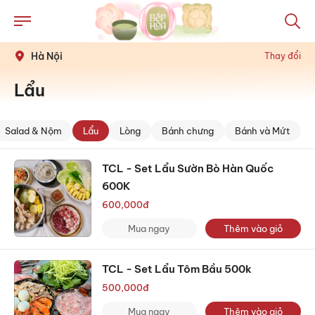
Hà Nội
Thay đổi
Lẩu
Salad & Nộm
Lẩu
Lòng
Bánh chưng
Bánh và Mứt
TCL - Set Lẩu Sườn Bò Hàn Quốc
600K
600,000
đ
Mua ngay
Thêm vào giỏ
TCL - Set Lẩu Tôm Bầu 500k
500,000
đ
Mua ngay
Thêm vào giỏ