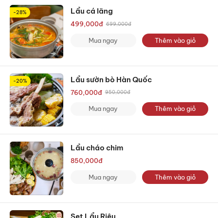
Lẩu cá lăng
-28%
499,000
đ
699,000
đ
Mua ngay
Thêm vào giỏ
Lẩu sườn bò Hàn Quốc
-20%
760,000
đ
950,000
đ
Mua ngay
Thêm vào giỏ
Lẩu cháo chim
850,000
đ
Mua ngay
Thêm vào giỏ
Set Lẩu Riêu