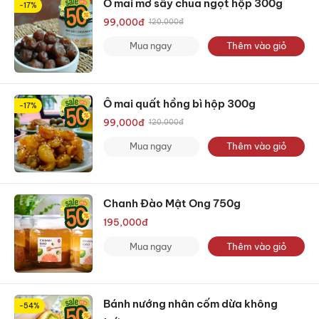
Ô mai mơ sấy chua ngọt hộp 300g
-17%
99,000
đ
120,000
đ
Mua ngay
Thêm vào giỏ
Ô mai quất hồng bì hộp 300g
-17%
99,000
đ
120,000
đ
Mua ngay
Thêm vào giỏ
Chanh Đào Mật Ong 750g
195,000
đ
Mua ngay
Thêm vào giỏ
Bánh nướng nhân cốm dừa không
-54%