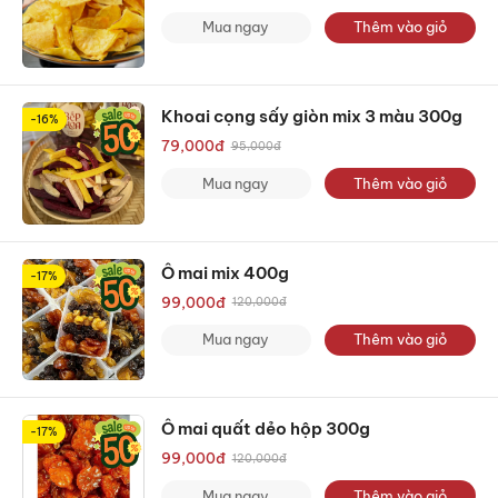
Mua ngay
Thêm vào giỏ
Khoai cọng sấy giòn mix 3 màu 300g
-16%
79,000
đ
95,000
đ
Mua ngay
Thêm vào giỏ
Ô mai mix 400g
-17%
99,000
đ
120,000
đ
Mua ngay
Thêm vào giỏ
Ô mai quất dẻo hộp 300g
-17%
99,000
đ
120,000
đ
Mua ngay
Thêm vào giỏ