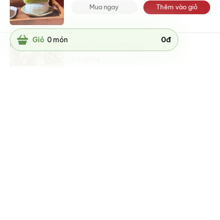
Mua ngay
Thêm vào giỏ
0
đ
Giỏ
0
món
Bánh chả (túi 200g)
60,000
đ
Mua ngay
Thêm vào giỏ
Bánh gấu (400g)
-20%
60,000
đ
75,000
đ
Mua ngay
Thêm vào giỏ
Quay lên đầu trang
VÌ SAO THỰC KHÁCH
CHỌN BẾP HOA