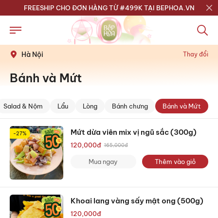
FREESHIP CHO ĐƠN HÀNG TỪ #499K TẠI BEPHOA.VN
Hà Nội
Thay đổi
Bánh và Mứt
Salad & Nộm
Lẩu
Lòng
Bánh chưng
Bánh và Mứt
Mứt dừa viên mix vị ngũ sắc (300g)
-27%
120,000
đ
165,000
đ
Mua ngay
Thêm vào giỏ
Khoai lang vàng sấy mật ong (500g)
120,000
đ