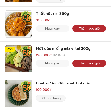
Thốt nốt rim 350g
95,000
đ
Mua ngay
Thêm vào giỏ
Mứt dừa miếng mix vị túi 300g
-27%
120,000
đ
165,000
đ
Mua ngay
Thêm vào giỏ
Bánh nướng đậu xanh hạt dưa
100,000
đ
Sớm có hàng