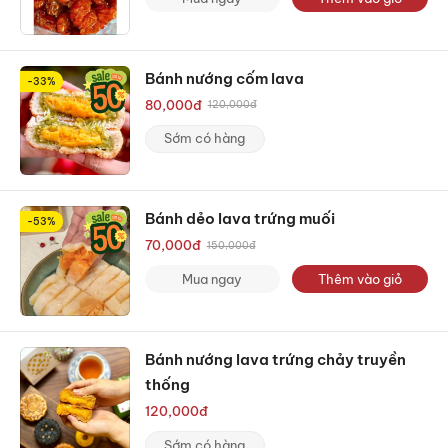
Bánh nướng cốm lava
-33%
80,000
đ
120,000
đ
Sớm có hàng
Bánh dẻo lava trứng muối
-53%
70,000
đ
150,000
đ
Mua ngay
Thêm vào giỏ
Bánh nướng lava trứng chảy truyền
thống
120,000
đ
Sớm có hàng