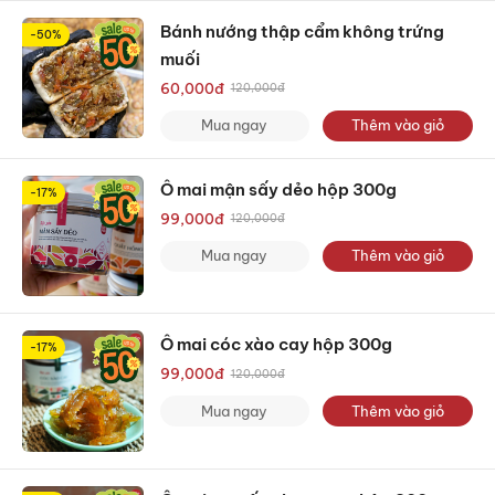
Bánh nướng thập cẩm không trứng
-50%
muối
60,000
đ
120,000
đ
Mua ngay
Thêm vào giỏ
Ô mai mận sấy dẻo hộp 300g
-17%
99,000
đ
120,000
đ
Mua ngay
Thêm vào giỏ
Ô mai cóc xào cay hộp 300g
-17%
99,000
đ
120,000
đ
Mua ngay
Thêm vào giỏ