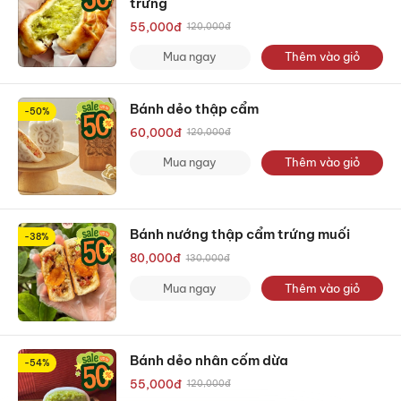
trứng
55,000
đ
120,000
đ
Mua ngay
Thêm vào giỏ
Bánh dẻo thập cẩm
-50%
60,000
đ
120,000
đ
Mua ngay
Thêm vào giỏ
Bánh nướng thập cẩm trứng muối
-38%
80,000
đ
130,000
đ
Mua ngay
Thêm vào giỏ
Bánh dẻo nhân cốm dừa
-54%
55,000
đ
120,000
đ