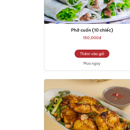
Phở cuốn (10 chiếc)
150,000
đ
Thêm vào giỏ
Mua ngay