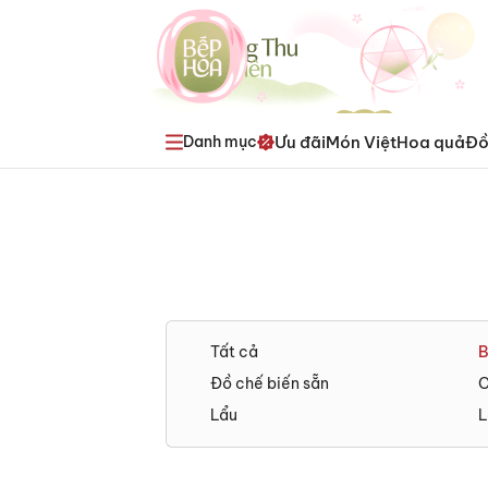
Ưu đãi
Món Việt
Hoa quả
Đồ
Danh mục
Tất cả
B
Đồ chế biến sẵn
C
Lẩu
L