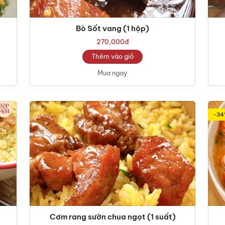
Bò Sốt vang (1 hộp)
270,000
đ
Thêm vào giỏ
Mua ngay
-34
Cơm rang sườn chua ngọt (1 suất)