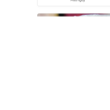
Phở cuốn (5 chiếc)
75,000
đ
Thêm vào giỏ
Mua ngay