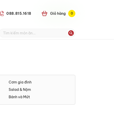
088.815.1618
Giỏ
0
Cơm gia đình
Salad & Nộm
Bánh và Mứt