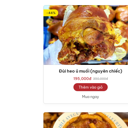
-44%
Đùi heo ủ muối (nguyên chiếc)
195,000
đ
350,000
đ
Thêm vào giỏ
Mua ngay