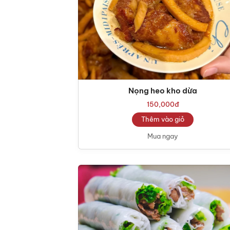
Nọng heo kho dừa
150,000
đ
Thêm vào giỏ
Mua ngay