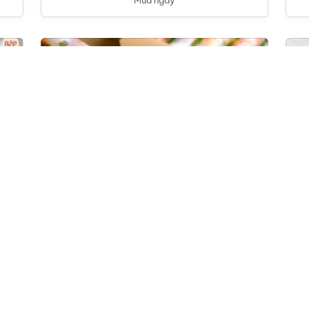
Cuốn tôm thịt (5 chiếc)
210,000
đ
Thêm vào giỏ
Mua ngay