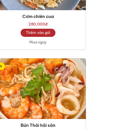
Cơm chiên cua
280,000
đ
Thêm vào giỏ
Mua ngay
%
Bún Thái hải sản