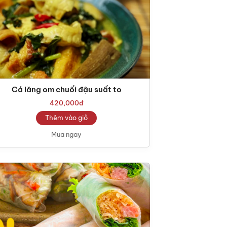
Cá lăng om chuối đậu suất to
420,000
đ
Thêm vào giỏ
Mua ngay