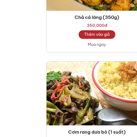
Chả cá lăng (350g)
350,000
đ
Thêm vào giỏ
Mua ngay
Cơm rang dưa bò (1 suất)