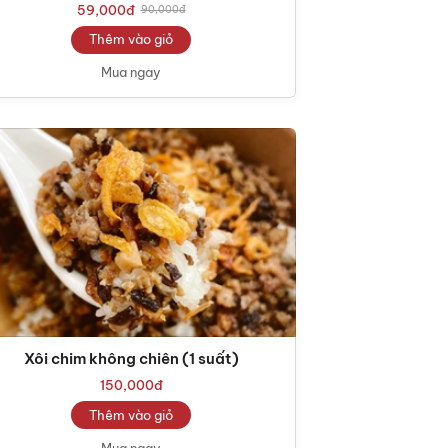
59,000
đ
90,000
đ
Thêm vào giỏ
Mua ngay
Xôi chim không chiên (1 suất)
150,000
đ
Thêm vào giỏ
Mua ngay