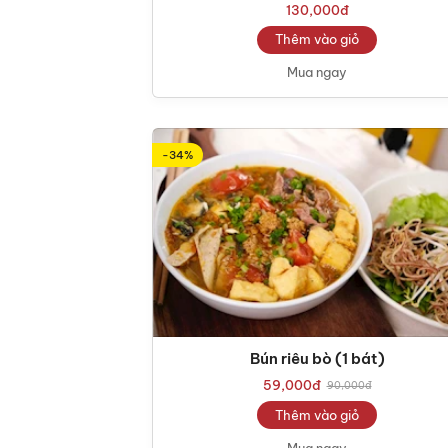
130,000
đ
Thêm vào giỏ
Mua ngay
-34%
Bún riêu bò (1 bát)
59,000
đ
90,000
đ
Thêm vào giỏ
Mua ngay