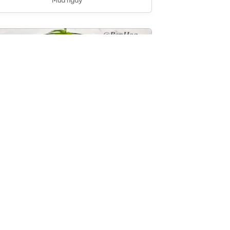
Giả cầy (1 hộp)
260,000
đ
Thêm vào giỏ
Mua ngay