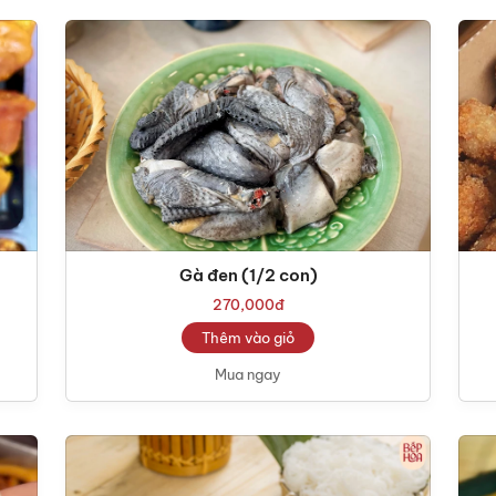
Gà đen (1/2 con)
270,000
đ
Thêm vào giỏ
Mua ngay