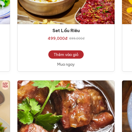
Set Lẩu Riêu
499,000
đ
699,000
đ
Thêm vào giỏ
Mua ngay