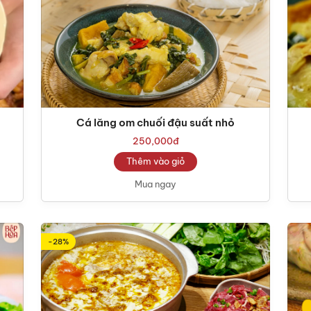
Cá lăng om chuối đậu suất nhỏ
250,000
đ
Thêm vào giỏ
Mua ngay
-28%