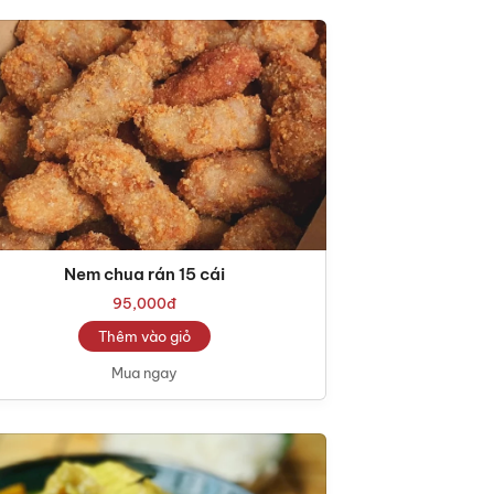
Nem chua rán 15 cái
95,000
đ
Thêm vào giỏ
Mua ngay